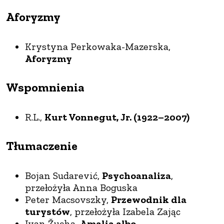
Aforyzmy
Krystyna Perkowaka-Mazerska,
Aforyzmy
Wspomnienia
R.L.,
Kurt Vonnegut, Jr. (1922–2007)
Tłumaczenie
Bojan Sudarević,
Psychoanaliza
,
przełożyła Anna Boguska
Peter Macsovszky,
Przewodnik dla
turystów
, przełożyła Izabela Zając
Ivan Žucha,
Amalia albo