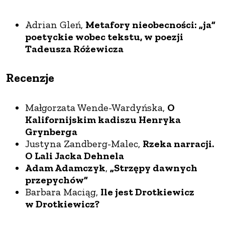
Adrian Gleń,
Metafory nieobecności: „ja”
poetyckie wobec tekstu, w poezji
Tadeusza Różewicza
Recenzje
Małgorzata Wende-Wardyńska,
O
Kalifornijskim kadiszu Henryka
Grynberga
Justyna Zandberg-Malec,
Rzeka narracji.
O Lali Jacka Dehnela
Adam Adamczyk
,
„Strzępy dawnych
przepychów”
Barbara Maciąg,
Ile jest Drotkiewicz
w Drotkiewicz?