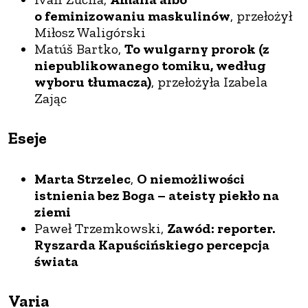
o feminizowaniu maskulinów
, przełożył
Miłosz Waligórski
Matúš Bartko,
To wulgarny prorok (z
niepublikowanego tomiku, według
wyboru tłumacza)
, przełożyła Izabela
Zając
Eseje
Marta Strzelec
,
O niemożliwości
istnienia bez Boga – ateisty piekło na
ziemi
Paweł Trzemkowski,
Zawód: reporter.
Ryszarda Kapuścińskiego percepcja
świata
Varia