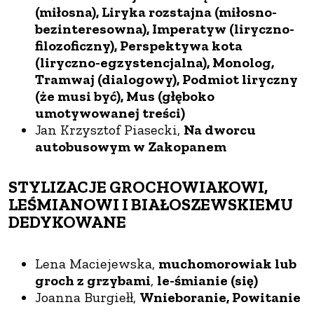
(miłosna), Liryka rozstajna (miłosno-
bezinteresowna), Imperatyw (liryczno-
filozoficzny), Perspektywa kota
(liryczno-egzystencjalna), Monolog,
Tramwaj (dialogowy), Podmiot liryczny
(że musi być), Mus (głęboko
umotywowanej treści)
Jan Krzysztof Piasecki,
Na dworcu
autobusowym w Zakopanem
STYLIZACJE GROCHOWIAKOWI,
LEŚMIANOWI I BIAŁOSZEWSKIEMU
DEDYKOWANE
Lena Maciejewska,
muchomorowiak lub
groch z grzybami
,
le-śmianie (się)
Joanna Burgiełł,
Wnieboranie, Powitanie