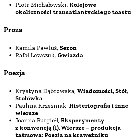
Piotr Michałowski,
Kolejowe
okoliczności transatlantyckiego toastu
Proza
Kamila Pawluś,
Sezon
Rafał Lewczuk,
Gwiazda
Poezja
Krystyna Dąbrowska,
Wiadomości, Stół,
Stołówka
Paulina Krześniak,
Histeriografia i inne
wiersze
Joanna Burgiełł,
Eksperymenty
z konwencją (I). Wiersze – produkcja
taśmowa: Poezja na krawężniku